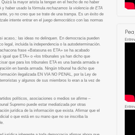
Quizá la mayor arista la tengan en el hecho de no haber
A y haber usado la fórmula
rechazamos la violencia de ETA
stante, yo no creo que se trate de una trampa. Es un éxito de
ertzale intente entrar en el juego democrático con las normas
r si acaso,: las ideas no delinquen. En democracia pueden
Entrev
o legal, incluida la independencia o la autodeterminación.
 machacona frase «Batasuna es ETA» se ha acabado
 igual que ETA» o «los tribunales ya han dicho que
isar que para los tribunales ETA es una banda armada e
egración en banda armada. Ningún tribunal ha dicho que
ormación ilegalizada EN VIA NO PENAL, por la Ley de
 terroristas y algunos de sus miembros lo eran a la vez de
artidos políticos, asociaciones o medios se afirme –
ribunal Supremo puede estar mediatizada por otras
Entre
ción jurídica de la información que exista. Afirmar que el
dicial o que está en su mano que no se inscriba la
le.
d jurídica inherente a toda democracia afirmar ahora que