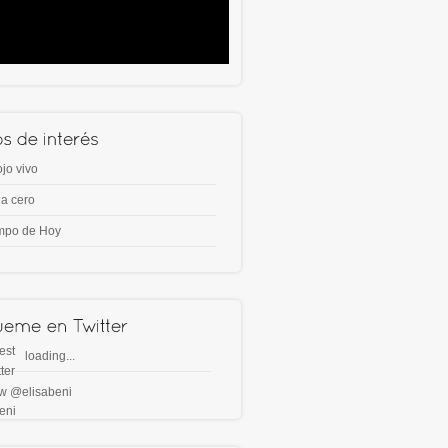
ojo vivo
a cero
mpo de Hoy
loading...
ow @elisabeni