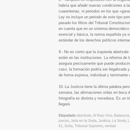
habría que añadir nuevas condiciones a la
cuarentenas, ni periodos en los que «gana
Ley no incluye un periodo de este tipo por
pasado los filtros del Tribunal Constituc
en cuenta que en un sistema democrático ,
esencial y básica, la norma española ya se
estándar de los derechos políticos inter
9.- No es cierto que la izquierda abertzale
estén en las instituciones. La reforma de l
asegura precisamente que puede producirse
caso, la formación podría ser ilegalizada 
de forma expresa, individual y terminante 
10.-La Justicia tiene la última palabra pe
semana, las afirmaciones oídas en boca de
fotografía es distinta y novedosa. Es un t
llegará.
Etiquetado
abertzale
,
Al Rojo Vivo
,
Batasuna
jueces
,
Julia en la Onda
,
Justicia
,
La Sexta
,
L
61
,
Sortu
,
Tribunal Supremo
,
verdad