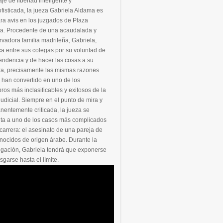
Inteligente y
ofisticada, la jueza Gabriela Aldama es
ra avis en los juzgados de Plaza
lla. Procedente de una acaudalada y
vadora familia madrileña, Gabriela,
a entre sus colegas por su voluntad de
endencia y de hacer las cosas a su
a, precisamente las mismas razones
 han convertido en uno de los
os más inclasificables y exitosos de la
judicial. Siempre en el punto de mira y
entemente criticada, la jueza se
nta a uno de los casos más complicados
carrera: el asesinato de una pareja de
nocidos de origen árabe. Durante la
igación, Gabriela tendrá que exponerse
esgarse hasta el límite.