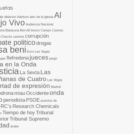
Al
ale
ablacion
Adelson
alex de la iglesia
jo Vivo
Audiencia Nacional
ona
Batasuna
Ben Alí
bonzo
Camps
Cannes
corrupción
 Chacón
casinos
ate politico
drogas
isa beni
Euro Las Vegas
jueces
flefredona
egas
juego
ia en la Onda
sticia
Las
La Sexta
anas de Cuatro
Las Vegas
ertad de expresión
Madrid
onda
edrona
miau
Occidente
o
periodista
PSOE
puestos de
RC’s
Research Chemicals
Tiempo de hoy
Tribunal
n
rior
Tribunal Supremo
dad
árabe