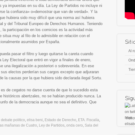
s ya impuestas en su día. La Ley de Partidos no incluye ni
rse la confianza» o»demostrar que van de verdad». Y la
que hubiera sido muy difícil que una norma así hubiera
ional y del Tribunal Europeo de Derechos Humanos. Teniendo
 la participación en los comicios es la actividad más
 situa muy al filo de lo admisible en relación con el
nacionalmente asumidos por España.
Al r
 pueda pasar el filtro y luego quitarse la careta cuando
a Ley Electoral que entró en vigor a finales de enero,
Ond
 una ilegalización a posteriori o sobrevenida. En ese
Tie
y sus electos perderían sus cargos excepto que adjuraran
de la causas por la que hubiera sido declarada ilegal Sortu.
ro es de cegatos no darse cuenta de que lo sucedido esta
 históricos abertzales, no se habían producido nunca. La
riunfo de la democracia aunque no sea el definitivo. Que
Foll
,
debate politico
,
elisa beni
,
Estado de Derecho
,
ETA. Fiscalía
,
as mañanas de Cuatro
,
Ley de Partidos
,
onda cero
,
Sala del