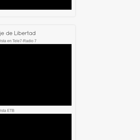
ista en Tele7-Radio 7
vista ETB