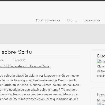
rio
Por
admin
ico? El Gabinete en Julia en la Onda
Cienci
de Nav
o sobre la situación abierta por la presentación del nuevo
escrit
pañeros de todo signo en
Las mañanas de Cuatro
, en
Al
en Julia en la Onda
. Mañana viernes saldrá una columna
n me queda algo que añadir sobre el tema? Trataré sólo
n importantes y que se pierden a veces en un debate muy
tos años de mentiras y destrucción, pero que hemos de ser
Mi nue