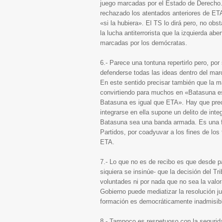
juego marcadas por el Estado de Derecho. 
rechazado los atentados anteriores de ET
«si la hubiera». El TS lo dirá pero, no ob
la lucha antiterrorista que la izquierda ab
marcadas por los demócratas.
6.- Parece una tontuna repertirlo pero, po
defenderse todas las ideas dentro del marc
En este sentido precisar también que la
convirtiendo para muchos en «Batasuna es
Batasuna es igual que ETA». Hay que prec
integrarse en ella supone un delito de int
Batasuna sea una banda armada. Es una f
Partidos, por coadyuvar a los fines de los
ETA.
7.- Lo que no es de recibo es que desde p
siquiera se insinúe- que la decisión del T
voluntades ni por nada que no sea la valora
Gobierno puede mediatizar la resolución ju
formación es democráticamente inadmisib
8.- Tampoco es respetuoso con la segurida