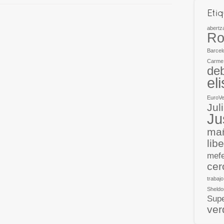
abertz
Ro
Barcel
Carme
deb
el
EuroV
Jul
Ju
mañ
lib
mef
cer
trabajo
Sheldo
Supe
ver