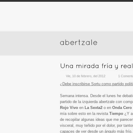
Vie, 10 de febrero, del 2012
1 Comenta
¿Debe inscribirse Sortu como partido polit
Semana intensa. Desde el lunes he debatid
partido de la izquierda abertzale con com
Rojo Vivo
en
La Sexta2
o en
Onda Cero 
mía sobre esto en la revista
Tiempo
¿Y aú
de recopilar algunas ideas que me parece
visceral, muy teñido por el dolor, por tan
capaces de ver desde un ángulo más frío.