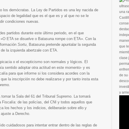
ultras
o los demócratas. La Ley de Partidos es una ley nacida de
una ra
spacio de legalidad que es el que es y al que no se le
Casti
dir condiciones nuevas.
conser
destac
des partidos durante este último periodo, en el que
indep
do: «O ETA se disuelve o Batasuna rompe con ETA». Con la
maner
a formación
Sortu
, Batasuna pretende apuntalar la segunda
que le
a de la izquierda abertzale con ETA.
miembr
clase 
spicacia o el escepticismo son normales y lógicos. El
perman
nía sentido adoptar otra actitud en este momento- y es
enfre
calía para que informe si los considera acordes con la
de su 
 que la inscripción no debe realizarse y por tanto insta esta
desco
premo.
invest
y arri
a tomar la Sala del 61 del Tribunal Supremo. La tomará
Fiscalía: de las policías, del CNI y todos aquellos que
ca los hechos y los indicios, deliberarán sobre ello y
 ajuste a Derecho.
ido cuidadosos para intentar entrar dentro de las reglas de