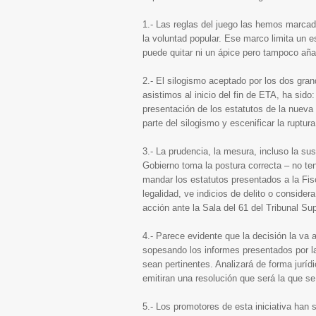
1.- Las reglas del juego las hemos marcad
la voluntad popular. Ese marco limita un e
puede quitar ni un ápice pero tampoco aña
2.- El silogismo aceptado por los dos gran
asistimos al inicio del fin de ETA, ha si
presentación de los estatutos de la nuev
parte del silogismo y escenificar la ruptur
3.- La prudencia, la mesura, incluso la su
Gobierno toma la postura correcta – no te
mandar los estatutos presentados a la Fis
legalidad, ve indicios de delito o considera
acción ante la Sala del 61 del Tribunal Su
4.- Parece evidente que la decisión la va 
sopesando los informes presentados por la 
sean pertinentes. Analizará de forma jurídi
emitiran una resolución que será la que se
5.- Los promotores de esta iniciativa han s