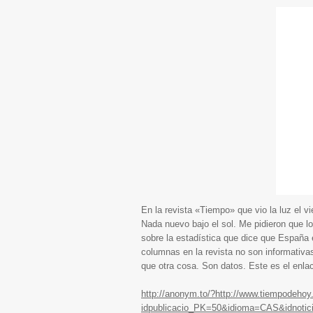
En la revista «Tiempo» que vio la luz el
Nada nuevo bajo el sol. Me pidieron que l
sobre la estadística que dice que España 
columnas en la revista no son informativas
que otra cosa. Son datos. Este es el enla
http://anonym.to/?http://www.tiempodehoy
idpublicacio_PK=50&idioma=CAS&idnoti