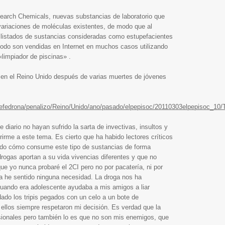
earch Chemicals, nuevas substancias de laboratorio que
ariaciones de moléculas existentes, de modo que al
s listados de sustancias consideradas como estupefacientes
riodo son vendidas en Internet en muchos casos utilizando
«limpiador de piscinas» .
 en el Reino Unido después de varias muertes de jóvenes
mefedrona/penalizo/Reino/Unido/ano/pasado/elpepisoc/20110303elpepisoc_10/
diario no hayan sufrido la sarta de invectivas, insultos y
irme a este tema. Es cierto que ha habido lectores críticos
do cómo consume este tipo de sustancias de forma
drogas aportan a su vida vivencias diferentes y que no
que yo nunca probaré el 2CI pero no por pacatería, ni por
a he sentido ninguna necesidad. La droga nos ha
uando era adolescente ayudaba a mis amigos a liar
do los tripis pegados con un celo a un bote de
ellos siempre respetaron mi decisión. Es verdad que la
sionales pero también lo es que no son mis enemigos, que