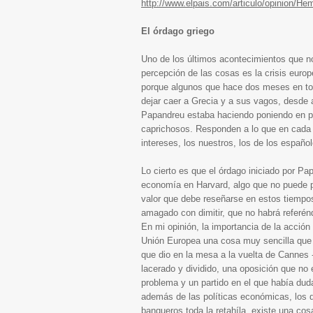
http://www.elpais.com/articulo/opinion/He
El órdago griego
Uno de los últimos acontecimientos que n
percepción de las cosas es la crisis euro
porque algunos que hace dos meses en tod
dejar caer a Grecia y a sus vagos, desde
Papandreu estaba haciendo poniendo en pe
caprichosos. Responden a lo que en cada 
intereses, los nuestros, los de los español
Lo cierto es que el órdago iniciado por 
economía en Harvard, algo que no puede pr
valor que debe reseñarse en estos tiempo
amagado con dimitir, que no habrá referén
En mi opinión, la importancia de la acció
Unión Europea una cosa muy sencilla que
que dio en la mesa a la vuelta de Cannes 
lacerado y dividido, una oposición que no
problema y un partido en el que había dud
además de las políticas económicas, los 
banqueros toda la retahíla, existe una c