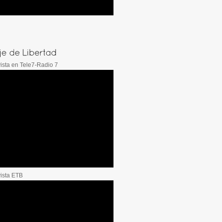
ista en Tele7-Radio 7
vista ETB