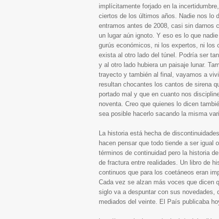
implícitamente forjado en la incertidumbr
ciertos de los últimos años. Nadie nos lo 
entramos antes de 2008, casi sin darnos c
un lugar aún ignoto. Y eso es lo que nadie
gurús económicos, ni los expertos, ni los
exista al otro lado del túnel. Podría ser
y al otro lado hubiera un paisaje lunar. T
trayecto y también al final, vayamos a vi
resultan chocantes los cantos de sirena 
portado mal y que en cuanto nos disciplinen
noventa. Creo que quienes lo dicen tambi
sea posible hacerlo sacando la misma var
La historia está hecha de discontinuidade
hacen pensar que todo tiende a ser igual o
términos de continuidad pero la historia d
de fractura entre realidades. Un libro de hi
continuos que para los coetáneos eran imp
Cada vez se alzan más voces que dicen q
siglo va a despuntar con sus novedades, 
mediados del veinte. El País publicaba hoy