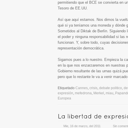
permitiendo que el BCE se convierta en un 
Tesoro de EE.UU.
Así que aquí estamos. Nos dimos la vuelt
qué si ya teníamos una moneda y dónde ga
Sometidos al Diktak de Berlín. Siguiendo 
el poder y ninguna responsabilidad si las
funcionan. Y, sobre todo, cuyas decisiones
representación democrática.
Sigamos pues a lo nuestro. Empieza la c
en la que nos enzarzaremos en nuestras pe
Gobierno resultante de las urnas quizá pu
pero que lo restante le va a venir marcado 
Etiquetado
Cannes
,
crisis
,
debate politico
,
de
expresión
,
mefedrona
,
Merkel
,
miau
,
Papand
Europea
Mie, 16 de marzo, del 2011
Sin coment