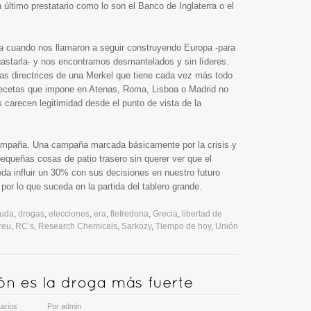
último prestatario como lo son el Banco de Inglaterra o el
a cuando nos llamaron a seguir construyendo Europa -para
starla- y nos encontramos desmantelados y sin líderes.
las directrices de una Merkel que tiene cada vez más todo
 recetas que impone en Atenas, Roma, Lisboa o Madrid no
 carecen legitimidad desde el punto de vista de la
ampaña. Una campaña marcada básicamente por la crisis y
queñas cosas de patio trasero sin querer ver que el
eda influir un 30% con sus decisiones en nuestro futuro
por lo que suceda en la partida del tablero grande.
uda
,
drogas
,
elecciones
,
era
,
flefredona
,
Grecia
,
libertad de
reu
,
RC’s
,
Research Chemicals
,
Sarkozy
,
Tiempo de hoy
,
Unión
arios
Por
admin