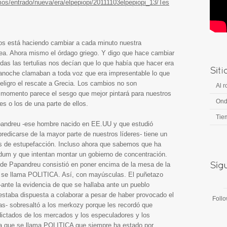
mos/entrado/nueva/era/elpepiopi/20111103elpepiopi_13/Tes
os está haciendo cambiar a cada minuto nuestra
pea. Ahora mismo el órdago griego. Y digo que hace cambiar
as las tertulias nos decían que lo que había que hacer era
 anoche clamaban a toda voz que era impresentable lo que
ligro el rescate a Grecia. Los cambios no son
Al r
momento parece el sesgo que mejor pintará para nuestros
Ond
es o los de una parte de ellos.
Tie
Papandreu -ese hombre nacido en EE.UU y que estudió
edicarse de la mayor parte de nuestros líderes- tiene un
s de estupefacción. Incluso ahora que sabemos que ha
dum y que intentan montar un gobierno de concentración.
n de Papandreu consistió en poner encima de la mesa de la
 se llama POLITICA. Así, con mayúsculas. El puñetazo
-ante la evidencia de que se hallaba ante un pueblo
 estaba dispuesta a colaborar a pesar de haber provocado el
Foll
as- sobresaltó a los merkozy porque les recordó que
dictados de los mercados y los especuladores y los
osa que se llama POLITICA que siempre ha estado por