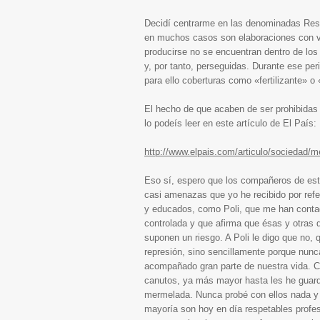
Decidí centrarme en las denominadas Res
en muchos casos son elaboraciones con v
producirse no se encuentran dentro de lo
y, por tanto, perseguidas. Durante ese pe
para ello coberturas como «fertilizante» o 
El hecho de que acaben de ser prohibidas
lo podeís leer en este artículo de El País:
http://www.elpais.com/articulo/sociedad/
Eso sí, espero que los compañeros de este 
casi amenazas que yo he recibido por refer
y educados, como Poli, que me han conta
controlada y que afirma que ésas y otras 
suponen un riesgo. A Poli le digo que no, 
represión, sino sencillamente porque nunc
acompañado gran parte de nuestra vida. C
canutos, ya más mayor hasta les he guarda
mermelada. Nunca probé con ellos nada y 
mayoría son hoy en día respetables profe