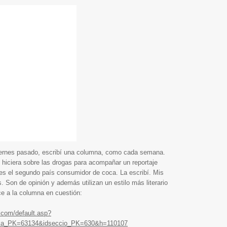
 viernes pasado, escribí una columna, como cada semana.
o hiciera sobre las drogas para acompañar un reportaje
es el segundo país consumidor de coca. La escribí. Mis
. Son de opinión y además utilizan un estilo más literario
ce a la columna en cuestión:
.com/default.asp?
cia_PK=63134&idseccio_PK=630&h=110107