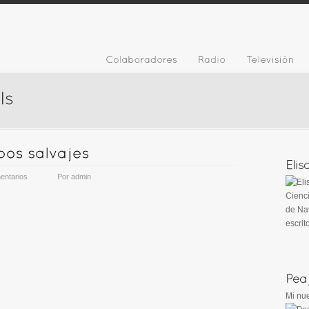
entarios
Por
admin
Cienci
de Nav
escrit
Mi nue