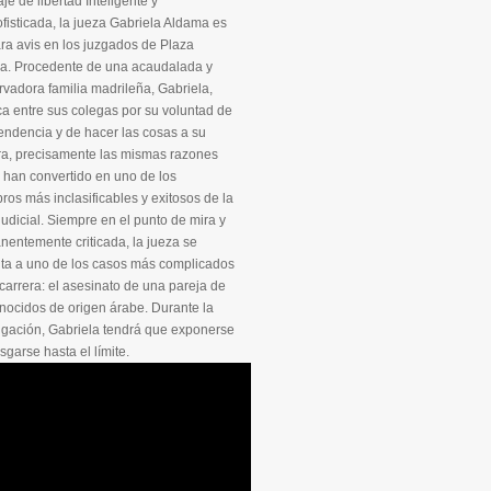
Inteligente y
ofisticada, la jueza Gabriela Aldama es
ra avis en los juzgados de Plaza
lla. Procedente de una acaudalada y
vadora familia madrileña, Gabriela,
a entre sus colegas por su voluntad de
endencia y de hacer las cosas a su
a, precisamente las mismas razones
 han convertido en uno de los
os más inclasificables y exitosos de la
judicial. Siempre en el punto de mira y
entemente criticada, la jueza se
nta a uno de los casos más complicados
carrera: el asesinato de una pareja de
nocidos de origen árabe. Durante la
igación, Gabriela tendrá que exponerse
esgarse hasta el límite.