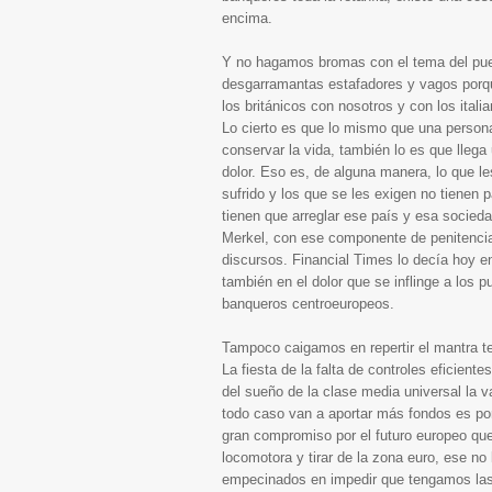
encima.
Y no hagamos bromas con el tema del pue
desgarramantas estafadores y vagos porq
los británicos con nosotros y con los ital
Lo cierto es que lo mismo que una persona
conservar la vida, también lo es que lle
dolor. Eso es, de alguna manera, lo que le
sufrido y los que se les exigen no tienen
tienen que arreglar ese país y esa socied
Merkel, con ese componente de penitencia,
discursos. Financial Times lo decía hoy en
también en el dolor que se inflinge a los p
banqueros centroeuropeos.
Tampoco caigamos en repertir el mantra teu
La fiesta de la falta de controles eficientes
del sueño de la clase media universal la 
todo caso van a aportar más fondos es po
gran compromiso por el futuro europeo que
locomotora y tirar de la zona euro, ese no
empecinados en impedir que tengamos las