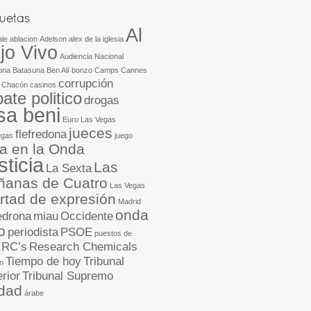
Al
ale
ablacion
Adelson
alex de la iglesia
jo Vivo
Audiencia Nacional
ona
Batasuna
Ben Alí
bonzo
Camps
Cannes
corrupción
 Chacón
casinos
ate politico
drogas
isa beni
Euro Las Vegas
jueces
flefredona
egas
juego
ia en la Onda
sticia
Las
La Sexta
anas de Cuatro
Las Vegas
ertad de expresión
Madrid
onda
edrona
miau
Occidente
o
periodista
PSOE
puestos de
RC’s
Research Chemicals
Tiempo de hoy
Tribunal
n
rior
Tribunal Supremo
dad
árabe