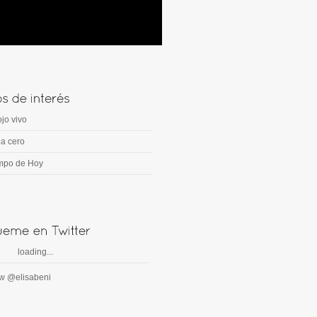
ojo vivo
a cero
mpo de Hoy
loading...
ow @elisabeni