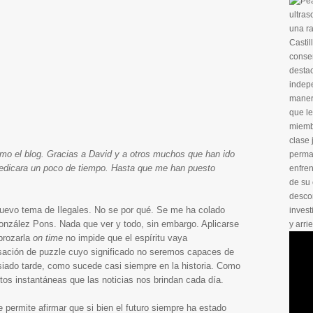
ultras
una ra
Casti
conser
destac
indep
maner
que le
miembr
clase 
mo el blog. Gracias a David y a otros muchos que han ido
perman
dicara un poco de tiempo. Hasta que me han puesto
enfre
de su 
desco
nuevo tema de Ilegales. No se por qué. Se me ha colado
invest
González Pons. Nada que ver y todo, sin embargo. Aplicarse
y arri
sbrozarla
on time
no impide que el espíritu vaya
sación de puzzle cuyo significado no seremos capaces de
ado tarde, como sucede casi siempre en la historia. Como
tos instantáneas que las noticias nos brindan cada día.
 permite afirmar que si bien el futuro siempre ha estado