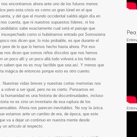
e, nos encontramos ahora ante uno de los futuros menos
dice pero esta crisis es como un gran túnel en el que
uenta, y del que el mundo occidental saldrá algún día en
 nos cuenta, que ni nuestros supuestos líderes, ni los
 candidatos sabe exactamente cual será el paisaje que
 tan insospechado como si hubiéramos entrado por Somosierra
Entrev
ampoco nos dicen que, lo más probable, es que durante el
vir peor de lo que lo hemos hecho hasta ahora. Por eso
que nos dicen que somos niños díscolos que nos hemos
 un poco allí y un poco allá todo volverá a los felices
én saben que no es muy factible que sea así. Y menos que
ita mágica de entonces porque esto es otro cuento.
s. Nuestras vidas breves y nuestras cortas memorias nos
 a volver a ser igual, pero no es cierto. Pensamos en
e la humanidad es una historia de discontinuidades, incluso
storia no es sino un inventario de esa ruptura de los
ensables. Ahora nos parecen inevitables. No soy la única.
Entre
ue estamos ante un cambio de era, de época, que este
que va a dejar un continuo en nuestra mente desde
 un artículo al respecto.