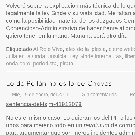
Volveré sobre la explicación más técnica de lo q
legalmente la ley Sinde y su viabilidad. Me faltan
como la posibilidad material de los Juzgados Cent
Contencioso-Administrativo de hacer frente al pr
quiero tener en la mano. Mañana será otro día.
Etiquetado
Al Rojo Vivo
,
alex de la iglesia
,
cierre web
Julia en la Onda
,
Justicia
,
Ley Sinde internautas
,
libe
onda cero
,
periodista
,
pirata
Mie, 19 de enero, del 2011
Sin comentarios
P
sentencia-del-tsjm-41912078
No es el mismo caso. Lo quieran los del PP o los
unos para meterlo todo en un
revolutum
de corrup
para argumentar que son meros incidentes admini