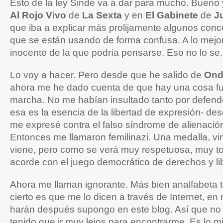
Esto de la ley Sinde va a dar para mucho. Bueno
Al Rojo Vivo
de
La Sexta
y en
El Gabinete
de
J
que iba a explicar más prolijamente algunos con
que se están usando de forma confusa. A lo mej
inocente de la que podría pensarse. Eso no lo se.
Lo voy a hacer. Pero desde que he salido de
Ond
ahora me he dado cuenta de que hay una cosa f
marcha. No me habían insultado tanto por defend
esa es la esencia de la libertad de expresión- d
me expresé contra el falso síndrome de alienación
Entonces me llamaron femilinazi. Una medalla, v
viene, pero como se verá muy respetuosa, muy to
acorde con el juego democrático de derechos y li
Ahora me llaman ignorante. Más bien analfabeta 
cierto es que me lo dicen a través de Internet, en m
harán después supongo en este blog. Así que no
tenido que ir muy lejos para encontrarme. Es lo 