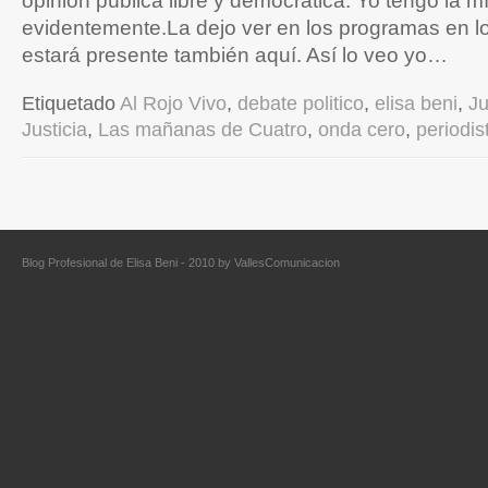
opinión pública libre y democrática. Yo tengo la m
evidentemente.La dejo ver en los programas en lo
estará presente también aquí. Así lo veo yo…
Etiquetado
Al Rojo Vivo
,
debate politico
,
elisa beni
,
Ju
Justicia
,
Las mañanas de Cuatro
,
onda cero
,
periodis
Blog Profesional de Elisa Beni - 2010 by
VallesComunicacion