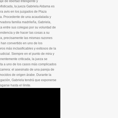
Inteligente y
ofisticada, la jueza Gabriela Aldama es
ra avis en los juzgados de Plaza
lla. Procedente de una acaudalada y
vadora familia madrileña, Gabriela,
a entre sus colegas por su voluntad de
endencia y de hacer las cosas a su
a, precisamente las mismas razones
 han convertido en uno de los
os más inclasificables y exitosos de la
judicial. Siempre en el punto de mira y
entemente criticada, la jueza se
nta a uno de los casos más complicados
carrera: el asesinato de una pareja de
nocidos de origen árabe. Durante la
igación, Gabriela tendrá que exponerse
esgarse hasta el límite.