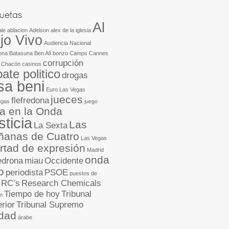
Al
ale
ablacion
Adelson
alex de la iglesia
jo Vivo
Audiencia Nacional
ona
Batasuna
Ben Alí
bonzo
Camps
Cannes
corrupción
 Chacón
casinos
ate politico
drogas
isa beni
Euro Las Vegas
jueces
flefredona
egas
juego
ia en la Onda
sticia
Las
La Sexta
anas de Cuatro
Las Vegas
ertad de expresión
Madrid
onda
edrona
miau
Occidente
o
periodista
PSOE
puestos de
RC’s
Research Chemicals
Tiempo de hoy
Tribunal
n
rior
Tribunal Supremo
dad
árabe