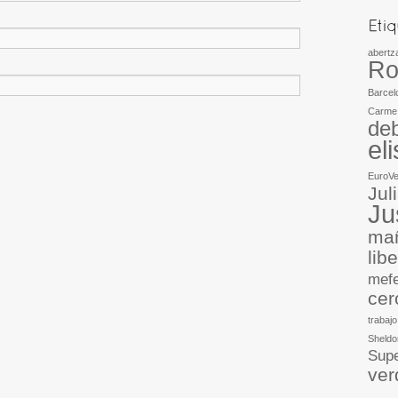
abertz
Ro
Barcel
Carme
deb
el
EuroV
Jul
Ju
mañ
lib
mef
cer
trabajo
Sheldo
Supe
ver