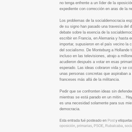
no tenga enfrente a un líder de la oposició
expediente con corrección en aras de la ne
Los problemas de la socialdemocracia esp
de su signo han pasado una travesía del de
debate sobre la esencia de la socialdemoc
escribir en Francia, en Alemania y hasta 
importar, supusieron en el país vecino la 
del socialismo. De Monteburg a Hollande t
incluso en las televisiones, atrajo a mill
acudieron después a votar en esas primar
esperado. Las ideas cobraron vida y se co
unas personas concretas que aspiraban a s
franceses más allá de la militancia.
Pedir que se confronten ideas sin defender
mientras se está parado en un mitin… Hay 
es una necesidad solamente para sus miem
democracia.
Esta entrada fué posteado en
Post
y etiquet
oposición
,
primarias
,
PSOE
,
Rubalcaba
,
soci