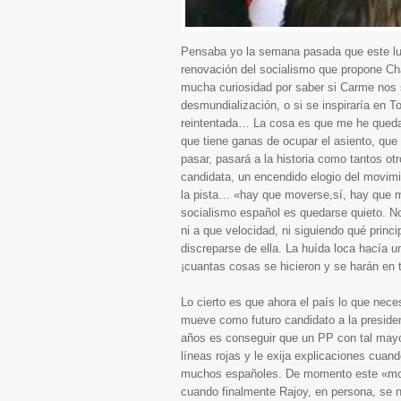
Pensaba yo la semana pasada que este lun
renovación del socialismo que propone Ch
mucha curiosidad por saber si Carme nos 
desmundialización, o si se inspiraría en T
reintentada… La cosa es que me he quedad
que tiene ganas de ocupar el asiento, que
pasar, pasará a la historia como tantos otr
candidata, un encendido elogio del movimi
la pista… «hay que moverse,sí, hay que 
socialismo español es quedarse quieto. No
ni a que velocidad, ni siguiendo qué prin
discreparse de ella. La huída loca hacía u
¡cuantas cosas se hicieron y se harán en 
Lo cierto es que ahora el país lo que nece
mueve como futuro candidato a la presiden
años es conseguir que un PP con tal mayo
líneas rojas y le exija explicaciones cua
muchos españoles. De momento este «movi
cuando finalmente Rajoy, en persona, se 