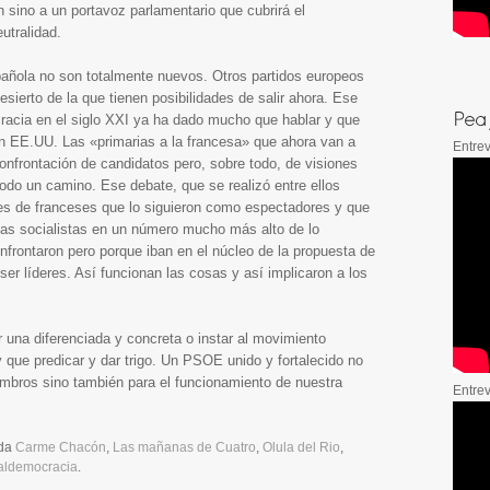
n sino a un portavoz parlamentario que cubrirá el
utralidad.
añola no son totalmente nuevos. Otros partidos europeos
sierto de la que tienen posibilidades de salir ahora. Ese
racia en el siglo XXI ya ha dado mucho que hablar y que
en EE.UU. Las «primarias a la francesa» que ahora van a
Entrev
confrontación de candidatos pero, sobre todo, de visiones
odo un camino. Ese debate, que se realizó entre ellos
ones de franceses que lo siguieron como espectadores y que
ias socialistas en un número mucho más alto de lo
nfrontaron pero porque iban en el núcleo de la propuesta de
er líderes. Así funcionan las cosas y así implicaron a los
 una diferenciada y concreta o instar al movimiento
que predicar y dar trigo. Un PSOE unido y fortalecido no
bros sino también para el funcionamiento de nuestra
Entre
ada
Carme Chacón
,
Las mañanas de Cuatro
,
Olula del Rio
,
aldemocracia
.