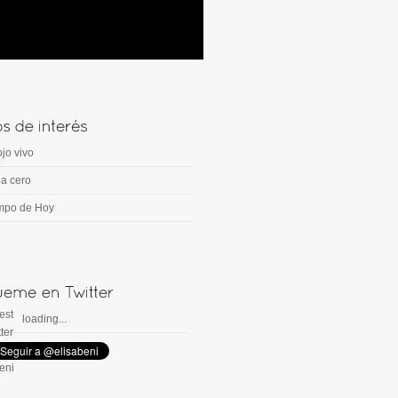
ojo vivo
a cero
mpo de Hoy
loading...