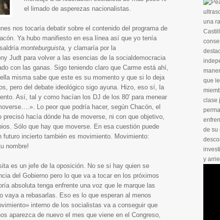
el limado de asperezas nacionalistas.
ultras
una ra
es nos tocaría debatir sobre el contenido del programa de
Casti
acón. Ya hubo manifiesto en esa línea así que yo tenía
conser
saldría
monteburguista,
y clamaría por la
destac
ony Judt para volver a las esencias de la socialdemocracia
indep
o con las ganas. Sigo teniendo claro que Carme está ahí,
maner
 ella misma sabe que este es su momento y que si lo deja
que le
os, pero del debate ideológico sigo ayuna. Hizo, eso sí, la
miembr
ento. Así, tal y como hacían los DJ de los 80′ para menear
clase 
moverse….». Lo peor que podría hacer, según Chacón, el
perman
 precisó hacía dónde ha de moverse, ni con que objetivo,
enfre
cipios. Sólo que hay que moverse. En esa cuestión puede
de su 
n futuro incierto también es movimiento. Movimiento:
desco
tu nombre!
invest
y arri
sita es un jefe de la oposición. No se si hay quien se
cia del Gobierno pero lo que va a tocar en los próximos
ría absoluta tenga enfrente una voz que le marque las
ndo vaya a rebasarlas. Eso es lo que esperan al menos
miento» interno de los socialistas va a conseguir que
nos aparezca de nuevo el mes que viene en el Congreso,