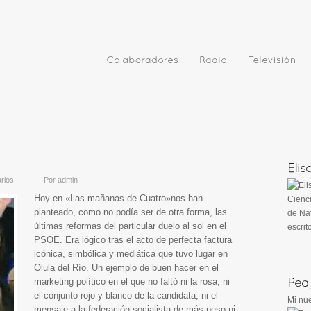
rios
Por
admin
Hoy en «Las mañanas de Cuatro»nos han
Cienci
planteado, como no podía ser de otra forma, las
de Nav
últimas reformas del particular duelo al sol en el
escrit
PSOE. Era lógico tras el acto de perfecta factura
icónica, simbólica y mediática que tuvo lugar en
Olula del Río. Un ejemplo de buen hacer en el
marketing político en el que no faltó ni la rosa, ni
el conjunto rojo y blanco de la candidata, ni el
Mi nue
mensaje a la federación socialista de más peso ni