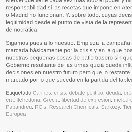
Merkel que tiene cada vez más todo el poder y n
responsabilidad si las recetas que impone en At
o Madrid no funcionan. Y, sobre todo, cuyas deci
legitimidad desde el punto de vista de la represen
democrática.
Sigamos pues a lo nuestro. Empieza la campañ
marcada básicamente por la crisis y en la que n
nuestras pequeñas cosas de patio trasero sin que
Gobierno resultante de las urnas quizá pueda inf
decisiones en nuestro futuro pero que lo restante 
marcado por lo que suceda en la partida del table
Etiquetado
Cannes
,
crisis
,
debate politico
,
deuda
,
dro
era
,
flefredona
,
Grecia
,
libertad de expresión
,
mefedr
Papandreu
,
RC’s
,
Research Chemicals
,
Sarkozy
,
Tie
Europea