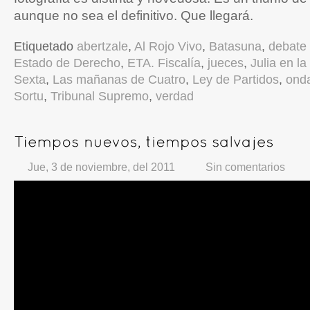
aunque no sea el definitivo. Que llegará.
Etiquetado
abertzale
,
Al Rojo Vivo
,
Batasuna
,
debate 
Estado de Derecho
,
ETA. Fiscalía
,
jueces
,
Julia en l
Sexta
,
Las mañanas de Cuatro
,
Ley de Partidos
,
ond
Sortu
,
Tribunal Supremo
,
verdad
Jue, 3 de noviembre, del 2011
Sin comentarios