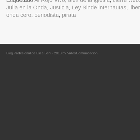
Etiquetado
Al Rojo Vivo
,
alex de la iglesia
,
cierre web
Julia en la Onda
,
Justicia
,
Ley Sinde internautas
,
libe
onda cero
,
periodista
,
pirata
Blog Profesional de Elisa Beni - 2010 by
VallesComunicacion